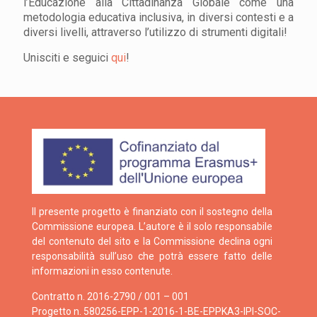
l’Educazione alla Cittadinanza Globale come una
metodologia educativa inclusiva, in diversi contesti e a
diversi livelli, attraverso l’utilizzo di strumenti digitali!
Unisciti e seguici
qui
!
Il presente progetto è finanziato con il sostegno della
Commissione europea. L’autore è il solo responsabile
del contenuto del sito e la Commissione declina ogni
responsabilità sull’uso che potrà essere fatto delle
informazioni in esso contenute.
Contratto n. 2016-2790 / 001 – 001
Progetto n. 580256-EPP-1-2016-1-BE-EPPKA3-IPI-SOC-