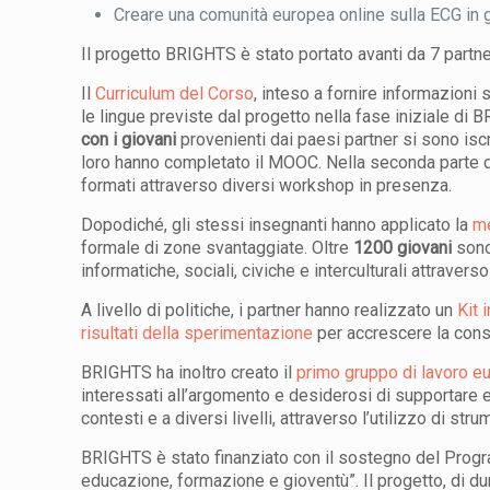
Creare una comunità europea online sulla ECG in gra
Il progetto BRIGHTS è stato portato avanti da 7 partner
Il
Curriculum del Corso
, inteso a fornire informazioni
le lingue previste dal progetto nella fase iniziale di
con i giovani
provenienti dai paesi partner si sono iscr
loro hanno completato il MOOC. Nella seconda parte d
formati attraverso diversi workshop in presenza.
Dopodiché, gli stessi insegnanti hanno applicato la
m
formale di zone svantaggiate. Oltre
1200 giovani
sono 
informatiche, sociali, civiche e interculturali attravers
A livello di politiche, i partner hanno realizzato un
Kit 
risultati della sperimentazione
per accrescere la consap
BRIGHTS ha inoltro creato il
primo gruppo di lavoro eu
interessati all’argomento e desiderosi di supportare 
contesti e a diversi livelli, attraverso l’utilizzo di strum
BRIGHTS è stato finanziato con il sostegno del Prog
educazione, formazione e gioventù”. Il progetto, di dur