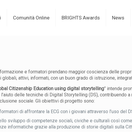
i
Comunità Online
BRIGHTS Awards
News
BRIGHTS Project
i formazione e formatori prendano maggior coscienza delle proprie
 globali, attivi, informati, con un buon grado di istruzione, integr
bal Citizenship Education using digital storytelling
” intende pro
aiuto delle tecniche di Digital Storytelling (DS), contribuendo a r
usione sociale. Gli obiettivi di progetto sono:
ormatori di affrontare la ECG con i giovani attraverso l’uso del D
ello sviluppo di competenze sociali, civiche e culturali così come
e informatiche grazie alla produzione di storie digitali sulla Ci