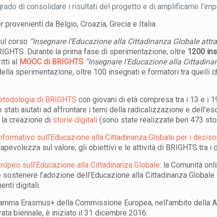
do di consolidare i risultati del progetto e di amplificarne l’imp
 provenienti da Belgio, Croazia, Grecia e Italia.
 sul corso
“Insegnare l’Educazione alla Cittadinanza Globale attrav
 BRIGHTS. Durante la prima fase di sperimentazione, oltre
1200 ins
itti al
MOOC di BRIGHTS
“Insegnare l’Educazione alla Cittadinan
ella sperimentazione, oltre 100 insegnati e formatori tra quelli
etodologia di BRIGHTS
con giovani di età compresa tra i 13 e i 1
stati aiutati ad affrontare i temi della radicalizzazione e dell
o la creazione di
storie digitali
(sono state realizzate ben 473 stor
informativo sull’Educazione alla Cittadinanza Globale per i decisori
evolezza sul valore, gli obiettivi e le attività di BRIGHTS tra i de
ropeo sull’Educazione alla Cittadinanza Globale
: la Comunità onl
e sostenere l’adozione dell’Educazione alla Cittadinanza Globale
enti digitali.
ramma Erasmus+ della Commissione Europea, nell’ambito della Az
ata biennale, è iniziato il 31 dicembre 2016.