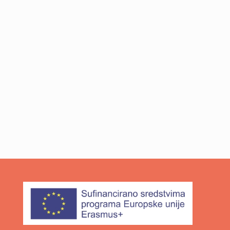
Stisni na sliku za otvaranje