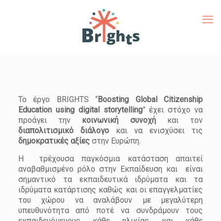
Το έργο BRIGHTS
Το έργο BRIGHTS “
Boosting
Global
Citizenship
Education
using
digital
storytelling
” έχει στόχο να
προάγει την
κοινωνική συνοχή
και τον
διαπολιτισμικό διάλογο
και να ενισχύσει τις
δημοκρατικές αξίες
στην Ευρώπη.
Η τρέχουσα παγκόσμια κατάσταση απαιτεί
αναβαθμισμένο ρόλο στην Εκπαίδευση και είναι
σημαντικό τα εκπαιδευτικά ιδρύματα και τα
ιδρύματα κατάρτισης καθώς και οι επαγγελματίες
του χώρου να αναλάβουν με μεγαλύτερη
υπευθυνότητα από ποτέ να συνδράμουν τους
εκπαιδευόμενους κάθε ηλικίας και κάθε