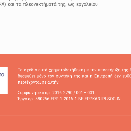
ΨΑ) και τα πλεονεκτήματά της, ως εργαλείου
Πατήσ
Το σχέδιο αυτό χρηματοδοτήθηκε με την υποστήριξη της
δεσμεύει μόνο τον συντάκη της και η Επιτροπή δεν ευ
περιέχονται σε αυτήν.
Συμφωνητικό αρ.: 2016-2790 / 001 – 001
Έργο αρ.: 580256-EPP-1-2016-1-BE-EPPKA3-IPI-SOC-IN