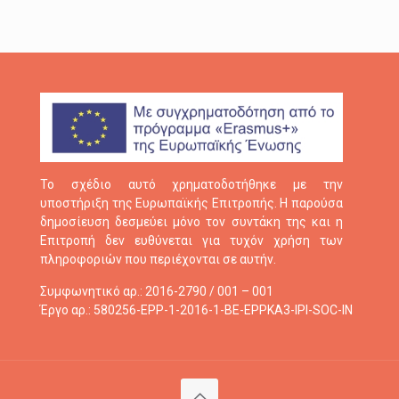
Το σχέδιο αυτό χρηματοδοτήθηκε με την
υποστήριξη της Ευρωπαϊκής Επιτροπής. Η παρούσα
δημοσίευση δεσμεύει μόνο τον συντάκη της και η
Επιτροπή δεν ευθύνεται για τυχόν χρήση των
πληροφοριών που περιέχονται σε αυτήν.
Συμφωνητικό αρ.: 2016-2790 / 001 – 001
Έργο αρ.: 580256-EPP-1-2016-1-BE-EPPKA3-IPI-SOC-IN